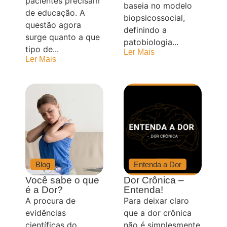
pacientes precisam
baseia no modelo
de educação. A
biopsicossocial,
questão agora
definindo a
surge quanto a que
patobiologia...
tipo de...
Ler Mais
Ler Mais
Blog
Entenda a Dor
Você sabe o que
Dor Crônica –
é a Dor?
Entenda!
A procura de
Para deixar claro
evidências
que a dor crônica
científicas do
não é simplesmente