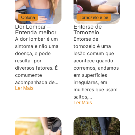
Coluna
Tornozelo e pé
Dor Lombar –
Entorse de
Entenda melhor
Tornozelo
A dor lombar é um
Entorse de
sintoma e não uma
tornozelo é uma
doença, e pode
lesão comum que
resultar por
acontece quando
diversos fatores. É
corremos, andamos
comumente
em superfícies
acompanhada de...
irregulares, em
Ler Mais
mulheres que usam
saltos,...
Ler Mais