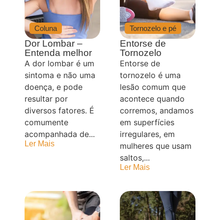
Coluna
Tornozelo e pé
Dor Lombar –
Entorse de
Entenda melhor
Tornozelo
A dor lombar é um
Entorse de
sintoma e não uma
tornozelo é uma
doença, e pode
lesão comum que
resultar por
acontece quando
diversos fatores. É
corremos, andamos
comumente
em superfícies
acompanhada de...
irregulares, em
Ler Mais
mulheres que usam
saltos,...
Ler Mais