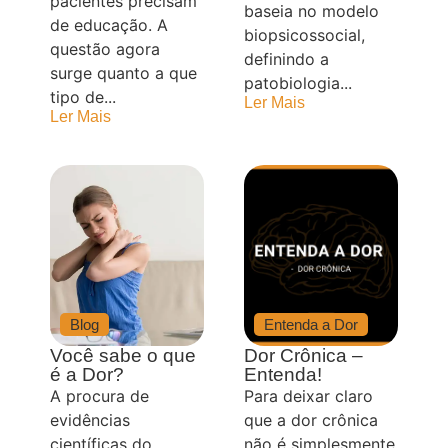
pacientes precisam
baseia no modelo
de educação. A
biopsicossocial,
questão agora
definindo a
surge quanto a que
patobiologia...
tipo de...
Ler Mais
Ler Mais
Blog
Entenda a Dor
Você sabe o que
Dor Crônica –
é a Dor?
Entenda!
A procura de
Para deixar claro
evidências
que a dor crônica
científicas do
não é simplesmente