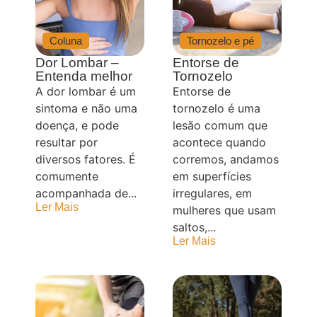
Coluna
Tornozelo e pé
Dor Lombar –
Entorse de
Entenda melhor
Tornozelo
A dor lombar é um
Entorse de
sintoma e não uma
tornozelo é uma
doença, e pode
lesão comum que
resultar por
acontece quando
diversos fatores. É
corremos, andamos
comumente
em superfícies
acompanhada de...
irregulares, em
Ler Mais
mulheres que usam
saltos,...
Ler Mais