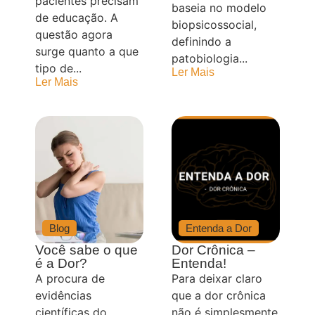
pacientes precisam
baseia no modelo
de educação. A
biopsicossocial,
questão agora
definindo a
surge quanto a que
patobiologia...
tipo de...
Ler Mais
Ler Mais
Blog
Entenda a Dor
Você sabe o que
Dor Crônica –
é a Dor?
Entenda!
A procura de
Para deixar claro
evidências
que a dor crônica
científicas do
não é simplesmente